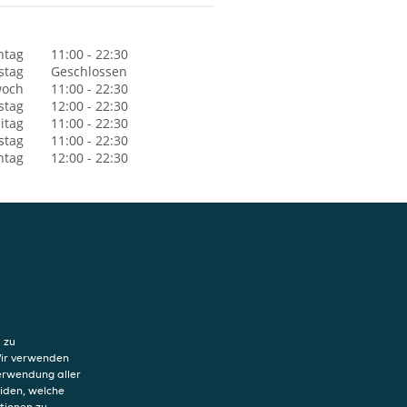
ntag
11:00 - 22:30
stag
Geschlossen
woch
11:00 - 22:30
stag
12:00 - 22:30
itag
11:00 - 22:30
stag
11:00 - 22:30
ntag
12:00 - 22:30
hutzerklärung
ung von Cookies
 zu
sum
Wir verwenden
Verwendung aller
eiden, welche
tionen zu