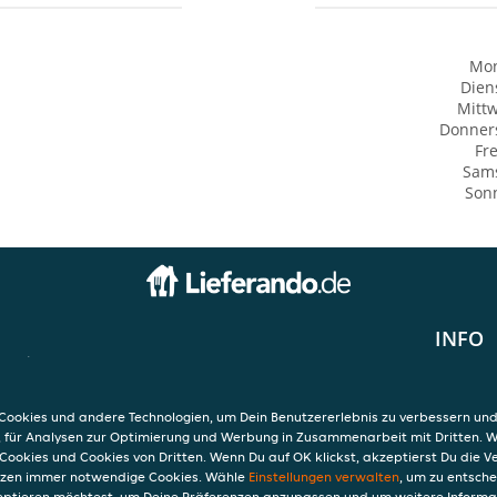
Mo
Dien
Mitt
Donner
Fre
Sam
Son
INFO
 & Pizza
AGB
Datensc
b
Verwend
ookies und andere Technologien, um Dein Benutzererlebnis zu verbessern und
ngen
Impres
, für Analysen zur Optimierung und Werbung in Zusammenarbeit mit Dritten. 
Cookies und Cookies von Dritten. Wenn Du auf OK klickst, akzeptierst Du die 
etzen immer notwendige Cookies. Wähle
Einstellungen verwalten
, um zu entsch
eptieren möchtest, um Deine Präferenzen anzupassen und um weitere Informa