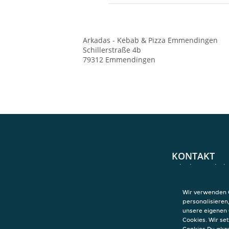
Arkadas - Kebab & Pizza
Emmendingen
Schillerstraße 4b
79312
Emmendingen
KONTAKT
Arkadas - Kebab
Emmendingen
Schillerstraße 4
Wir verwenden C
79312
Emmendi
personalisieren
unsere eigenen 
Cookies. Wir s
Cookies Du akz