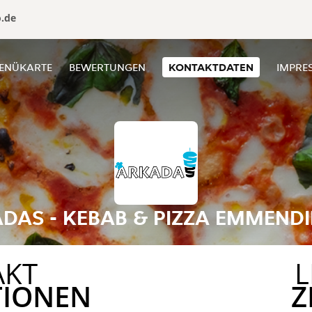
o.de
ENÜKARTE
BEWERTUNGEN
KONTAKTDATEN
IMPRE
DAS - KEBAB & PIZZA EMMEND
AKT
L
TIONEN
Z